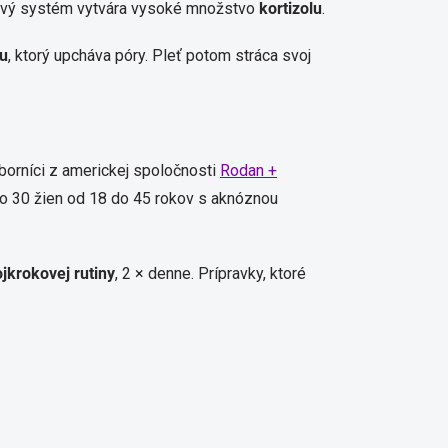
ervový systém vytvára vysoké množstvo
kortizolu
.
u
, ktorý upcháva póry. Pleť potom stráca svoj
dborníci z americkej spoločnosti
Rodan +
ilo 30 žien od 18 do 45 rokov s aknóznou
ojkrokovej rutiny
, 2 × denne. Prípravky, ktoré