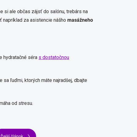
si ale občas zájsť do salónu, trebárs na
ť napríklad za asistencie nášho
masážneho
te hydratačné séra
s dostatočnou
 sa ľuďmi, ktorých máte najradšej, dbajte
omáha od stresu.
Ďalší článok