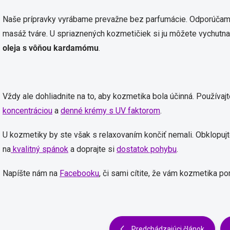
Naše prípravky vyrábame prevažne bez parfumácie. Odporúčame 
masáž tváre. U spriaznených kozmetičiek si ju môžete vychutna
oleja s vôňou kardamómu
.
Vždy ale dohliadnite na to, aby kozmetika bola účinná. Používaj
koncentráciou
a
denné krémy s UV faktorom
.
U kozmetiky by ste však s relaxovaním končiť nemali. Obklopujte
na
kvalitný spánok
a doprajte si
dostatok pohybu
.
Napíšte nám na
Facebooku
, či sami cítite, že vám kozmetika p
Predchádzajúci článok