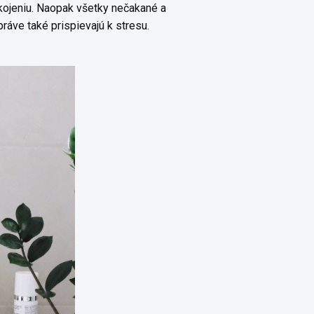
okojeniu. Naopak všetky nečakané a
 práve také prispievajú k stresu.