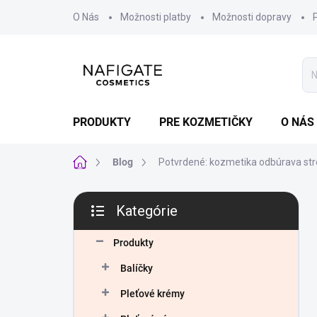
Prejsť
O Nás
Možnosti platby
Možnosti dopravy
na
obsah
PRODUKTY
PRE KOZMETIČKY
O NÁS
Domov
Blog
Potvrdené: kozmetika odbúrava str
B
Kategórie
o
Preskočiť
č
kategórie
n
Produkty
ý
Balíčky
p
a
Pleťové krémy
n