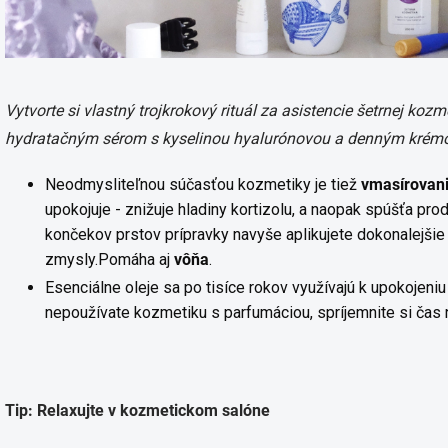
Vytvorte si vlastný trojkrokový rituál za asistencie šetrnej koz
hydratačným sérom s kyselinou hyalurónovou a denným krém
Neodmysliteľnou súčasťou kozmetiky je tiež
vmasírovani
upokojuje - znižuje hladiny kortizolu, a naopak spúšťa pro
končekov prstov prípravky navyše aplikujete dokonalejšie 
zmysly.
Pomáha aj
vôňa
.
Esenciálne oleje sa po tisíce rokov využívajú k upokojeni
nepoužívate kozmetiku s parfumáciou, spríjemnite si čas 
Tip: Relaxujte v kozmetickom salóne