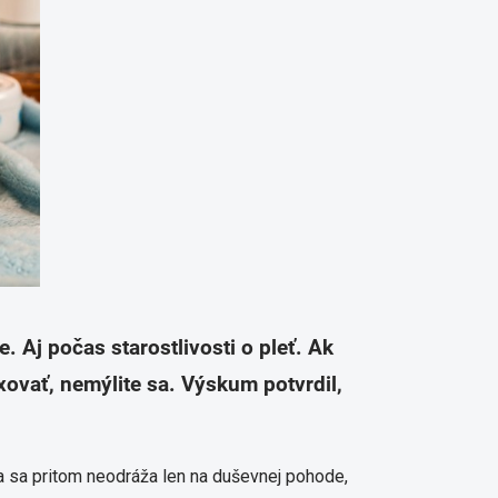
. Aj počas starostlivosti o pleť. Ak
xovať, nemýlite sa. Výskum potvrdil,
a sa pritom neodráža len na duševnej pohode,