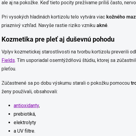
ale aj na pokožke. Keď tieto pocity prežívame príliš často, n
Pri vysokých hladinách kortizolu telo vytvára viac
kožného maz
priaznivý vzhľad. Navyše rastie riziko vzniku
akné
.
Kozmetika pre pleť aj duševnú pohodu
Vplyv kozmetickej starostlivosti na tvorbu kortizolu preverili o
Fields
. Tím usporiadal osemtýždňovú štúdiu, ktorej sa zúčastn
pleťou.
Zúčastnené sa po dobu výskumu starali o pokožku pomocou
tr
ženy používali, obsahovali:
antioxidanty
,
prebiotiká,
elektrolyty
a UV filtre.