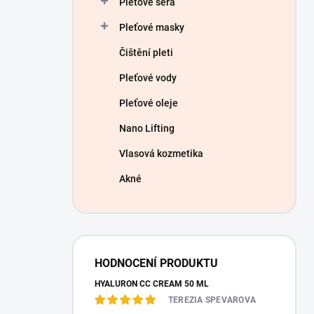
Pleťové séra
e
l
Pleťové masky
Čištění pleti
Pleťové vody
Pleťové oleje
Nano Lifting
Vlasová kozmetika
Akné
HODNOCENÍ PRODUKTU
HYALURON CC CREAM 50 ML
TEREZIA SPEVAROVA