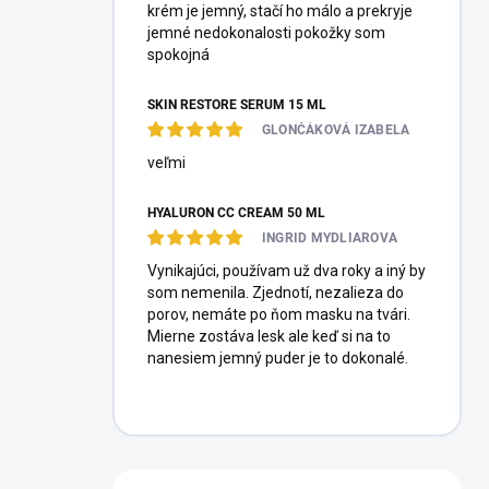
krém je jemný, stačí ho málo a prekryje
jemné nedokonalosti pokožky som
spokojná
SKIN RESTORE SERUM 15 ML
GLONČÁKOVÁ IZABELA
veľmi
HYALURON CC CREAM 50 ML
INGRID MYDLIAROVA
Vynikajúci, používam už dva roky a iný by
som nemenila. Zjednotí, nezalieza do
porov, nemáte po ňom masku na tvári.
Mierne zostáva lesk ale keď si na to
nanesiem jemný puder je to dokonalé.