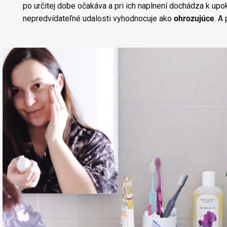
po určitej dobe očakáva a pri ich naplnení dochádza k up
nepredvídateľné udalosti vyhodnocuje ako
ohrozujúce
. A