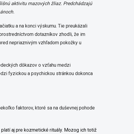
rílišnú aktivitu mazových žliaz. Predchádzajú
nánoch.
čiatku a na konci výskumu. Tie preukázali
prostredníctvom dotazníkov zhodli, že im
 pred nepriaznivým vzhľadom pokožky u
 vedeckých dôkazov o vzťahu medzi
dzi fyzickou a psychickou stránkou dokonca
niekoľko faktorov, ktoré sa na duševnej pohode
latí aj pre kozmetické rituály. Mozog ich totiž