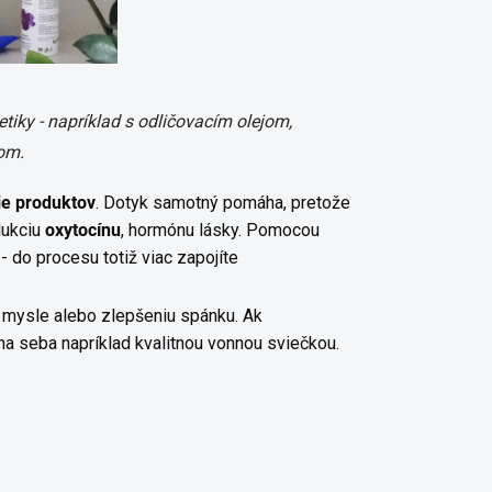
metiky - napríklad s odličovacím olejom,
om.
e produktov
. Dotyk samotný pomáha, pretože
dukciu
oxytocínu
, hormónu lásky. Pomocou
- do procesu totiž viac zapojíte
u mysle alebo zlepšeniu spánku. Ak
na seba napríklad kvalitnou vonnou sviečkou.