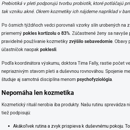
Prebiotiká v pleti podporujú tvorbu probiotík, ktoré potláčajú p
tak vzniku akné. Okrem kozmetiky ich nájdeme napríklad v ba
Po ôsmich týždňoch vedci porovnali vzorky slín urobených na za
priemerný
pokles kortizolu o 83%
. Zúčastnené ženy sa navyše 
pravidelné používanie kozmetiky
zvýšilo sebavedomie
. Obavy
účastníčok naopak
poklesli
.
Podľa koordinátora výskumu, doktora Tima Fally, rastie počet
nepriaznivým stavom pleti a duševnou rovnováhou. Spojenie me
študuje aj samotná disciplína menom
psychofyziológia
.
Nepomáha len kozmetika
Kozmetický rituál nerobia iba produkty. Našu rutinu sprevádza 
tiež podpisujú:
Akákoľvek rutina a zvyk prispieva k duševnému pokoju. To p