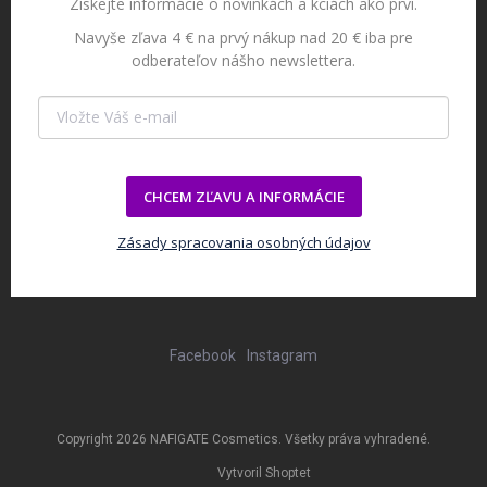
Získejte informácie o novinkách a kciách ako prví.
Navyše zľava 4 € na prvý nákup nad 20 € iba pre
odberateľov nášho newslettera.
CHCEM ZĽAVU A INFORMÁCIE
Zásady spracovania osobných údajov
Facebook
Instagram
Copyright 2026
NAFIGATE Cosmetics
. Všetky práva vyhradené.
Vytvoril Shoptet