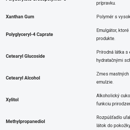
prípravku.
Xanthan Gum
Polymér s vyso
Emulgátor, ktoré
Polyglyceryl-4 Caprate
produkte.
Prírodná látka s
Cetearyl Glucoside
hydratačnými sc
Zmes mastných al
Cetearyl Alcohol
emulzie.
Alkoholický cuko
Xylitol
funkciu prirodzen
Rozpúšťadlo uľah
Methylpropanediol
látok do pokožky