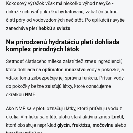
Kokosový výťažok však má niekoľko výhod navyše -
dokáže uchovať pokožku hydratovanú, zatiaľ čo šetrne
čistí póry od vodovzdorných nečistôt. Po aplikácii navyše
zanecháva pleť
hebkú
a
sviežu
.
Na prirodzenú hydratáciu pleti dohliada
komplex prírodných látok
Šetrnosť čistiaceho mlieka zaistí tiež zmes ingrediencií,
ktorá dohliada na
optimálne množstvo
vody v pokožke, a
vďaka tomu zabezpečuje jej správnu funkciu. Prísun vody
do pokožky bežne zaisťujú látky, ktoré označujeme
skratkou
NMF
.
Ako NMF sa v pleti označujú látky, ktoré priťahujú vodu z
okolia. V mlieku sa o túto úlohu stará aktívna zmes
Lactil,
ktorá obsahuje napríklad
glycín, fruktózu, močovinu
alebo