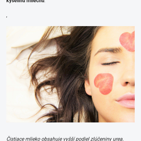
kyselinu mliečnu
.
,
Čistiace mlieko obsahuje vyšší podiel zlúčeniny urea.