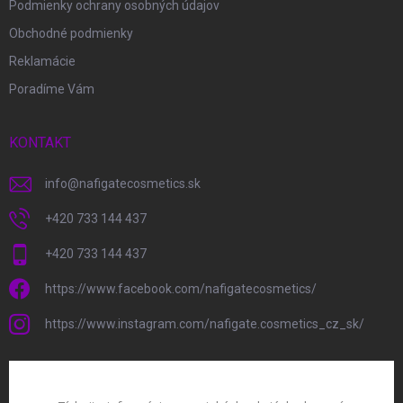
Podmienky ochrany osobných údajov
Obchodné podmienky
Reklamácie
Poradíme Vám
KONTAKT
info
@
nafigatecosmetics.sk
+420 733 144 437
+420 733 144 437
https://www.facebook.com/nafigatecosmetics/
https://www.instagram.com/nafigate.cosmetics_cz_sk/