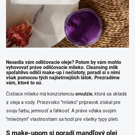
Nesedia vám odličovacie oleje? Potom by vám mohlo
vyhovovať práve odličovacie mlieko. Cleansing milk
spoľahlivo odlíči make-up i nečistoty, poradí si s nimi
však pomocou tých najšetrnejších látok. Prezradíme
vám, ktoré to sú.
Čistiace mlieko má konzistenciu
emulzie
, ktorá sa skladá
z oleja a vody. Priezvisko "mlieko" prípravok získal pre
svoju farbu, jemnosť a ľahkosť. A práve vďaka svojim
"mliečnym" vlastnostiam sa hodí pre všetky typy pleti.
S make-upom si poradí mandľový olej