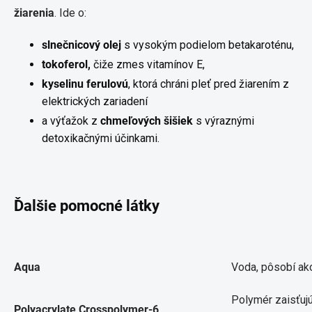
žiarenia
. Ide o:
slnečnicový olej
s vysokým podielom betakaroténu,
tokoferol,
čiže zmes vitamínov E,
kyselinu ferulovú
, ktorá chráni pleť pred žiarením z
elektrických zariadení
a výťažok z
chmeľových šišiek
s výraznými
detoxikačnými účinkami.
Ďalšie pomocné látky
Aqua
Voda, pôsobí ak
Polymér zaisťujú
Polyacrylate Crosspolymer-6