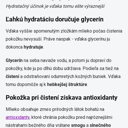
Hydratačný účinok je vďaka tomu ešte výraznejší
Ľahkú hydratáciu doručuje glycerín
Vďaka vyššie spomenutým zložkám mlieko počas čistenia
pokožku nevysuší. Práve naopak - vďaka glycerínu ju
dokonca
hydratuje
.
Glycerín
na seba naviaže vodu, a potom ju dopraví do
pokožky, kde ju po dlhú dobu udržiava. Podieľa sa tiež na
čistení
a odstraňovaní odumretých kožných buniek. Vďaka
tomu dopomôže aj k
hebkejšej štruktúre
.
Pokožka pri čistení získava antioxidanty
Mlieko obsahuje zmes prírodných látok bohatú na
antioxidanty
, ktoré chránia pokožku pred najrôznejšími
nástrahami bežného dňa vrátane
smogu
a
slnečného