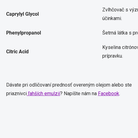
Zvlhčovač s vý
Caprylyl Glycol
účinkami.
Phenylpropanol
Šetrná látka s p
Kyselina citrónov
Citric Acid
prípravku.
Dávate pri odličovaní prednosť overeným olejom alebo ste
priaznivci
ľahších emulzií
? Napíšte nám na
Facebook
.