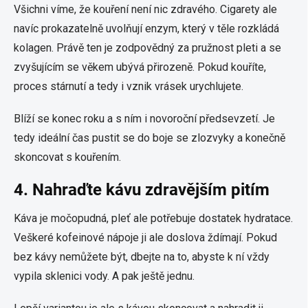
Všichni víme, že kouření není nic zdravého. Cigarety ale
navíc prokazatelně uvolňují enzym, který v těle rozkládá
kolagen. Právě ten je zodpovědný za pružnost pleti a se
zvyšujícím se věkem ubývá přirozeně. Pokud kouříte,
proces stárnutí a tedy i vznik vrásek urychlujete.
Blíží se konec roku a s ním i novoroční předsevzetí. Je
tedy ideální čas pustit se do boje se zlozvyky a konečně
skoncovat s kouřením.
4. Nahraďte kávu zdravějším pitím
Káva je močopudná, pleť ale potřebuje dostatek hydratace.
Veškeré kofeinové nápoje ji ale doslova ždímají. Pokud
bez kávy nemůžete být, dbejte na to, abyste k ní vždy
vypila sklenici vody. A pak ještě jednu.