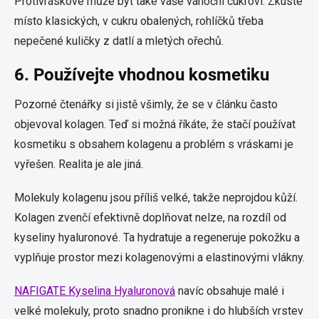
Protivráskové může být také vaše vánoční cukroví. Zkuste
místo klasických, v cukru obalených, rohlíčků třeba
nepečené kuličky z datlí a mletých ořechů.
6. Používejte vhodnou kosmetiku
Pozorné čtenářky si jistě všimly, že se v článku často
objevoval kolagen. Teď si možná říkáte, že stačí používat
kosmetiku s obsahem kolagenu a problém s vráskami je
vyřešen. Realita je ale jiná.
Molekuly kolagenu jsou příliš velké, takže neprojdou kůží.
Kolagen zvenčí efektivně doplňovat nelze, na rozdíl od
kyseliny hyaluronové. Ta hydratuje a regeneruje pokožku a
vyplňuje prostor mezi kolagenovými a elastinovými vlákny.
NAFIGATE Kyselina Hyaluronová
navíc obsahuje malé i
velké molekuly, proto snadno pronikne i do hlubších vrstev