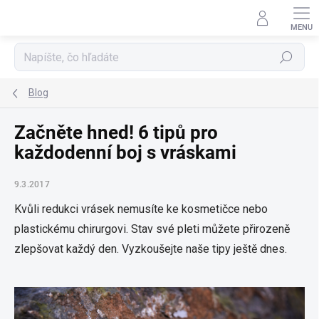
Prejsť
na
obsah
Hľadať
Blog
Začněte hned! 6 tipů pro
každodenní boj s vráskami
9.3.2017
Kvůli redukci vrásek nemusíte ke kosmetičce nebo
plastickému chirurgovi. Stav své pleti můžete přirozeně
zlepšovat každý den. Vyzkoušejte naše tipy ještě dnes.