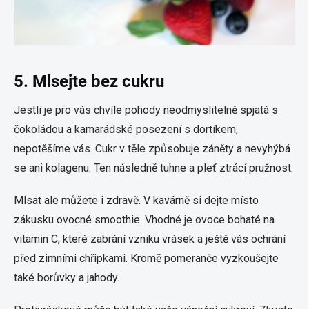
5. Mlsejte bez cukru
Jestli je pro vás chvíle pohody neodmyslitelně spjatá s
čokoládou a kamarádské posezení s dortíkem,
nepotěšíme vás. Cukr v těle způsobuje záněty a nevyhýbá
se ani kolagenu. Ten následně tuhne a pleť ztrácí pružnost.
Mlsat ale můžete i zdravě. V kavárně si dejte místo
zákusku ovocné smoothie. Vhodné je ovoce bohaté na
vitamin C, které zabrání vzniku vrásek a ještě vás ochrání
před zimními chřipkami. Kromě pomeranče vyzkoušejte
také borůvky a jahody.