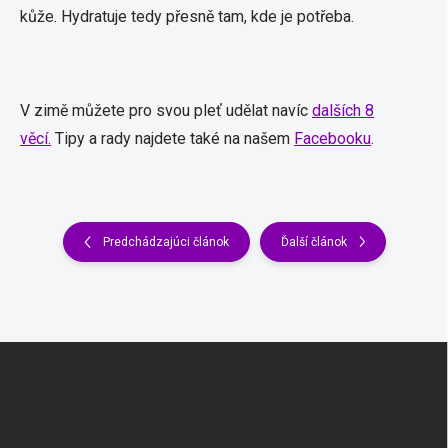
kůže. Hydratuje tedy přesně tam, kde je potřeba.
V zimě můžete pro svou pleť udělat navíc
dalších 8
věcí.
Tipy a rady najdete také na našem
Facebooku
.
Predchádzajúci článok
Ďalší článok
Z
á
p
ä
t