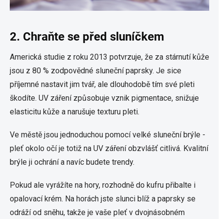
2. Chraňte se před sluníčkem
Americká studie z roku 2013 potvrzuje, že za stárnutí kůže
jsou z 80 % zodpovědné sluneční paprsky. Je sice
příjemné nastavit jim tvář, ale dlouhodobě tím své pleti
škodíte. UV záření způsobuje vznik pigmentace, snižuje
elasticitu kůže a narušuje texturu pleti.
Ve městě jsou jednoduchou pomocí velké sluneční brýle -
pleť okolo očí je totiž na UV záření obzvlášť citlivá. Kvalitní
brýle ji ochrání a navíc budete trendy.
Pokud ale vyrážíte na hory, rozhodně do kufru přibalte i
opalovací krém. Na horách jste slunci blíž a paprsky se
odráží od sněhu, takže je vaše pleť v dvojnásobném