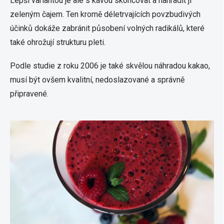
Lepší variantou je ale s kávou skoncovat a nahradit ji
zeleným čajem. Ten kromě déletrvajících povzbudivých
účinků dokáže zabránit působení volných radikálů, které
také ohrožují strukturu pleti.
Podle studie z roku 2006 je také skvělou náhradou kakao,
musí být ovšem kvalitní, nedoslazované a správně
připravené.