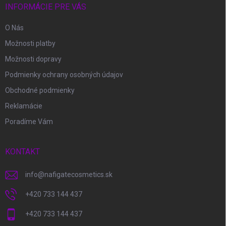
i
INFORMÁCIE PRE VÁS
e
O Nás
Možnosti platby
Možnosti dopravy
Podmienky ochrany osobných údajov
Obchodné podmienky
Reklamácie
Poradíme Vám
KONTAKT
info
@
nafigatecosmetics.sk
+420 733 144 437
+420 733 144 437