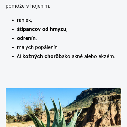
pomôže s hojením:
raniek,
štípancov od hmyzu
,
odrenín
,
malých popálenín
či
kožných chorôb
ako akné alebo ekzém.