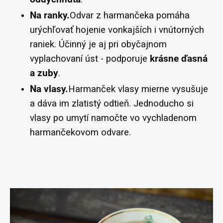
Na ranky.
Odvar z harmančeka pomáha
urýchľovať hojenie vonkajších i vnútorných
raniek. Účinný je aj pri obyčajnom
vyplachovaní úst - podporuje
krásne ďasná
a
zuby
.
Na vlasy.
Harmanček vlasy mierne vysušuje
a dáva im zlatistý odtieň. Jednoducho si
vlasy po umytí namočte vo vychladenom
harmančekovom odvare.