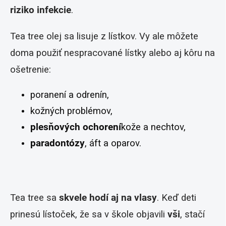
riziko infekcie
.
Tea tree olej sa lisuje z lístkov. Vy ale môžete
doma použiť nespracované lístky alebo aj kôru na
ošetrenie:
poranení a odrenín,
kožných problémov,
plesňových ochorení
kože a nechtov,
paradontózy
, áft a oparov.
Tea tree sa
skvele hodí aj na vlasy
. Keď deti
prinesú lístoček, že sa v škole objavili
vši
, stačí