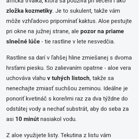
africká trvalka, ktorá sa používa pri liečení i ako
zložka kozmetiky
. Je to sukulent, takže vám
môže vzhľadovo pripomínať kaktus. Aloe pestujte
pri okne na južnej strane, ale
pozor na priame
slnečné lúče
- tie rastline v lete nesvedčia.
Rastline sa darí v ľahšej hline zmiešanej s dvoma
hrsťami piesku. So zalievaním opatrne - aloe vera
uchováva vlahu
v tuhých listoch
, takže sa
nenechajte zmiasť suchšou zeminou. Ideálne je
ponoriť kvetináč s koreňmi raz za dva týždne do
odstátej vody a nechať substrát, aby do seba za
asi
10 minút
nasiakol vodu.
Z aloe využijete listy. Tekutina z listu vám