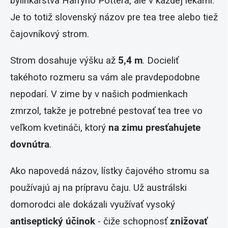
bylinkárstva Harryho Pottera, ale v každej lekárni.
Je to totiž slovenský názov pre tea tree alebo tiež
čajovníkový strom.
Strom dosahuje výšku až
5,4 m
. Docieliť
takéhoto rozmeru sa vám ale pravdepodobne
nepodarí. V zime by v našich podmienkach
zmrzol, takže je potrebné pestovať tea tree vo
veľkom kvetináči, ktorý
na zimu presťahujete
dovnútra
.
Ako napovedá názov, lístky čajového stromu sa
používajú aj na prípravu čaju. Už austrálski
domorodci ale dokázali využívať vysoký
antiseptický účinok
- čiže schopnosť
znižovať