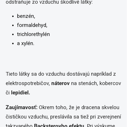
odstraňuje zo vzduchu škodlivé látky:
benzén,
formaldehyd,
trichlorethylén
a xylén.
Tieto látky sa do vzduchu dostávajú napríklad z
elektrospotrebičov,
náterov
na stenách, kobercov
či
lepidiel.
Zaujímavosť:
Okrem toho, že je dracena skvelou
čističkou vzduchu, preslávila sa tiež pri zverejnení
takzvaného
Backsterovho efektu
. Pri výskume