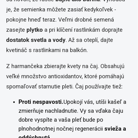
je, že semienka môžete zasiať kedykoľvek -
pokojne hneď teraz. Veľmi drobné semená
zasejte
plytko
a pri klíčení rastlinkám doprajte
dostatok svetla a vody
. Až sa oteplí, dajte
kvetináč s rastlinkami na balkón.
Z harmančeka zbierajte kvety na čaj. Obsahujú
veľké množstvo antioxidantov, ktoré pomáhajú
spomaľovať starnutie pleti. Čaj používajte tiež:
Proti nespavosti.
Upokojí vás, utíši kašeľ a
zmierňuje nachladnutie. Vy sa vďaka čaju
dobre vyspíte a vaša pleť bude po
plnohodnotnej nočnej regenerácii
svieža a
oddýchnutá
.