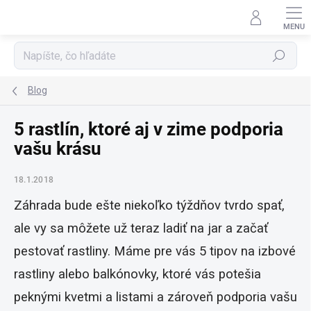
Prejsť
na
obsah
Hľadať
Blog
5 rastlín, ktoré aj v zime podporia
vašu krásu
18.1.2018
Záhrada bude ešte niekoľko týždňov tvrdo spať,
ale vy sa môžete už teraz ladiť na jar a začať
pestovať rastliny. Máme pre vás 5 tipov na izbové
rastliny alebo balkónovky, ktoré vás potešia
peknými kvetmi a listami a zároveň podporia vašu