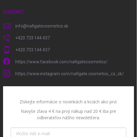
KONTAKT
info
@
nafigatecosmetics.sk
+420 733 144 437
+420 733 144 437
https://www.facebook.com/nafigatecosmetics/
https://www.instagram.com/nafigate.cosmetics_cz_sk/
Získejte informácie o novinkách a kciách ako prví.
Navyše zľava 4 € na prvý nákup nad 20 € iba pre
odberateľov nášho newslettera.