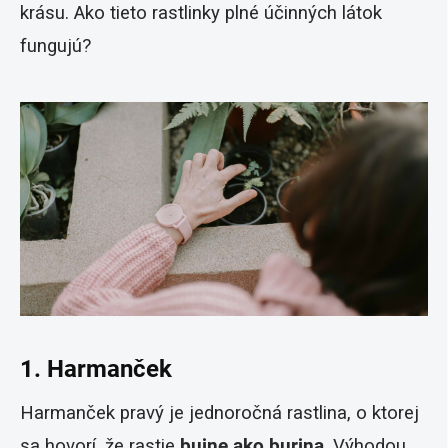
krásu. Ako tieto rastlinky plné účinných látok
fungujú?
1. Harmanček
Harmanček pravý je jednoročná rastlina, o ktorej
sa hovorí, že rastie
bujne ako burina
. Výhodou