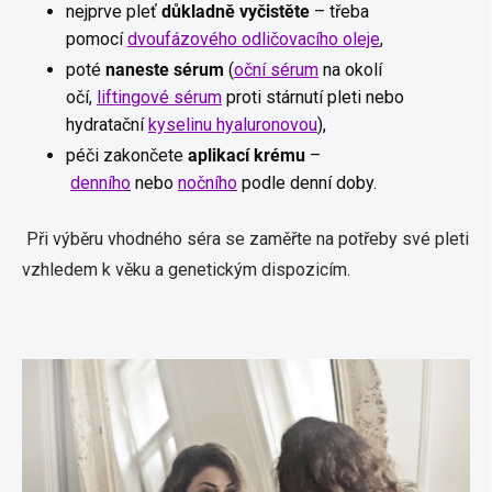
nejprve pleť
důkladně vyčistěte
– třeba
pomocí
dvoufázového odličovacího oleje
,
poté
naneste sérum
(
oční sérum
na okolí
očí,
liftingové sérum
proti stárnutí pleti nebo
hydratační
kyselinu hyaluronovou
),
péči zakončete
aplikací krému
–
denního
nebo
nočního
podle denní doby.
Při výběru vhodného séra se zaměřte na potřeby své pleti
vzhledem k věku a genetickým dispozicím
.