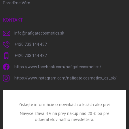
Poradíme Vám
KONTAKT
info
@
nafigatecosmetics.sk
+420 733 144 437
+420 733 144 437
https://www.facebook.com/nafigatecosmetics/
https://www.instagram.com/nafigate.cosmetics_cz_sk/
Získejte informácie o novinkách a kciách ako prví.
Navyše zľava 4 € na prvý nákup nad 20 € iba pre
odberateľov nášho newslettera.