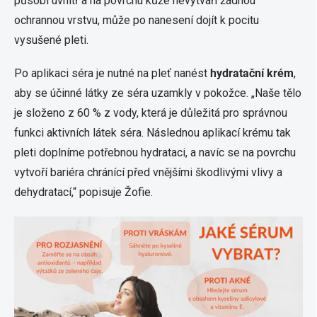
působí uvnitř a na povrchu kůže nevytváří žádnou
ochrannou vrstvu, může po nanesení dojít k pocitu
vysušené pleti.
Po aplikaci séra je nutné na pleť nanést
hydratační krém
,
aby se účinné látky ze séra uzamkly v pokožce. „Naše tělo
je složeno z 60 % z vody, která je důležitá pro správnou
funkci aktivních látek séra. Následnou aplikací krému tak
pleti doplníme potřebnou hydrataci, a navíc se na povrchu
vytvoří bariéra chránící před vnějšími škodlivými vlivy a
dehydratací,“ popisuje Žofie.