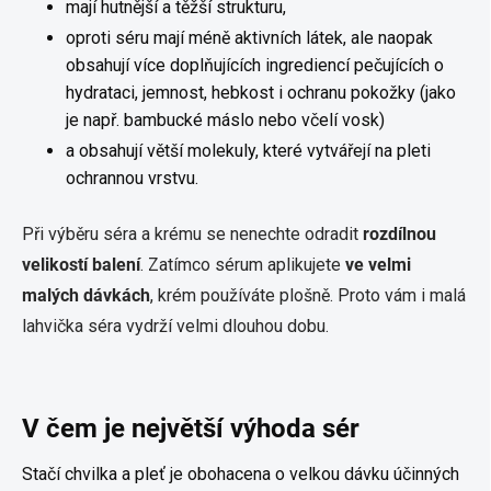
mají hutnější a těžší strukturu,
oproti séru mají méně aktivních látek, ale naopak
obsahují více doplňujících ingrediencí pečujících o
hydrataci, jemnost, hebkost i ochranu pokožky (jako
je např. bambucké máslo nebo včelí vosk)
a obsahují větší molekuly, které vytvářejí na pleti
ochrannou vrstvu.
Při výběru séra a krému se nenechte odradit
rozdílnou
velikostí balení
. Zatímco sérum aplikujete
ve velmi
malých dávkách
, krém používáte plošně. Proto vám i malá
lahvička séra vydrží velmi dlouhou dobu.
V čem je největší výhoda sér
Stačí chvilka a pleť je obohacena o velkou dávku účinných