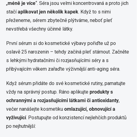
„
méně je více
“. Séra jsou velmi koncentrovaná a proto jich
stačí
aplikovat jen několik kapek
. Když to s nimi
přeženeme, sérem zbytečně plýtváme, neboť pleť
nevstřebá všechny účinné látky.
První sérum si do kosmetické výbavy pořiďte už po
oslavě 25 narozenin – tehdy začíná pleť stárnout. Začněte
s lehkými hydratačními či rozjasňujícími séry a s
přibývajícím věkem zařaďte výživnější anti-aging séra.
Když sérum přidáte do své kosmetické rutiny, pamatujte
vždy na správný postup. Ráno aplikujte
produkty s
ochrannými a rozjasňujícími látkami či antioxidanty
,
večer nanášejte kosmetiku
omlazující, obnovující a
vyživující
. Postupujte od konzistencí nejlehčích produktů
po nejhutnější: