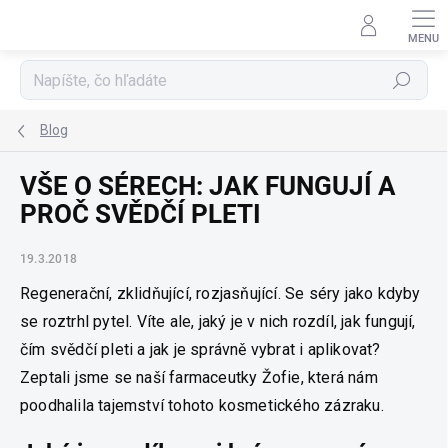
Prejsť
na
obsah
Hľadať
Blog
VŠE O SÉRECH: JAK FUNGUJÍ A
PROČ SVĚDČÍ PLETI
19.3.2018
Regenerační, zklidňující, rozjasňující. Se séry jako kdyby
se roztrhl pytel. Víte ale, jaký je v nich rozdíl, jak fungují,
čím svědčí pleti a jak je správně vybrat i aplikovat?
Zeptali jsme se naší farmaceutky Žofie, která nám
poodhalila tajemství tohoto kosmetického zázraku.