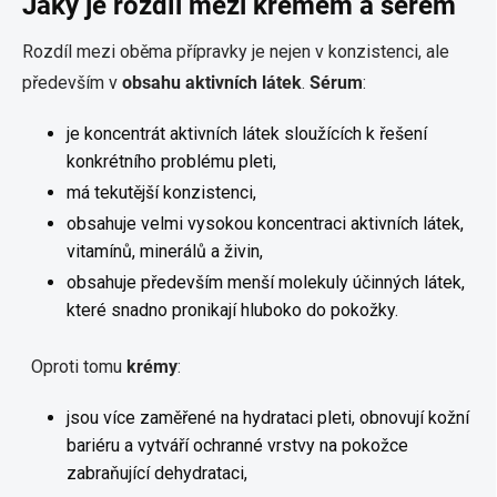
Jaký je rozdíl mezi krémem a sérem
Rozdíl mezi oběma přípravky je nejen v konzistenci, ale
především v
obsahu aktivních látek
.
Sérum
:
je koncentrát aktivních látek sloužících k řešení
konkrétního problému pleti,
má tekutější konzistenci,
obsahuje velmi vysokou koncentraci aktivních látek,
vitamínů, minerálů a živin,
obsahuje především menší molekuly účinných látek,
které snadno pronikají hluboko do pokožky.
Oproti tomu
krémy
:
jsou více zaměřené na hydrataci pleti, obnovují kožní
bariéru a vytváří ochranné vrstvy na pokožce
zabraňující dehydrataci,