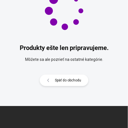
Produkty ešte len pripravujeme.
Môžete sa ale pozrieť na ostatné kategórie.
Späť do obchodu
Z
á
p
ä