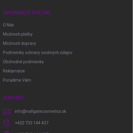
t
i
INFORMÁCIE PRE VÁS
e
O Nás
Možnosti platby
Možnosti dopravy
Podmienky ochrany osobných údajov
Obchodné podmienky
Reklamácie
Poradíme Vám
KONTAKT
info
@
nafigatecosmetics.sk
+420 733 144 437