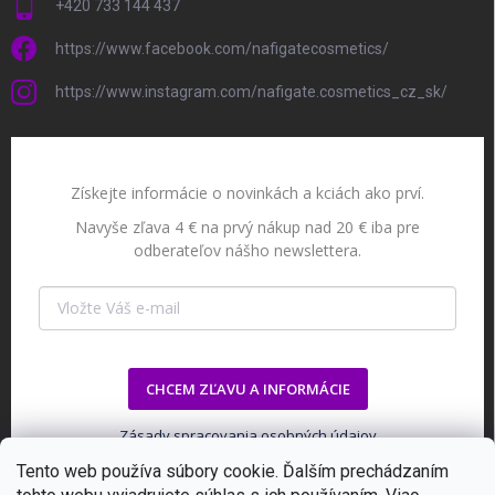
+420 733 144 437
https://www.facebook.com/nafigatecosmetics/
https://www.instagram.com/nafigate.cosmetics_cz_sk/
Získejte informácie o novinkách a kciách ako prví.
Navyše zľava 4 € na prvý nákup nad 20 € iba pre
odberateľov nášho newslettera.
CHCEM ZĽAVU A INFORMÁCIE
Zásady spracovania osobných údajov
Tento web používa súbory cookie. Ďalším prechádzaním