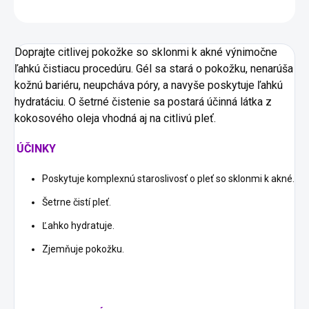
OPÝTAŤ SA
Doprajte citlivej pokožke so sklonmi k akné výnimočne
ľahkú čistiacu procedúru. Gél sa stará o pokožku, nenarúša
kožnú bariéru, neupcháva póry, a navyše poskytuje ľahkú
hydratáciu. O šetrné čistenie sa postará účinná látka z
kokosového oleja vhodná aj na citlivú pleť.
ÚČINKY
Poskytuje komplexnú staroslivosť o pleť so sklonmi k akné.
Šetrne čistí pleť.
Ľahko hydratuje.
Zjemňuje pokožku.