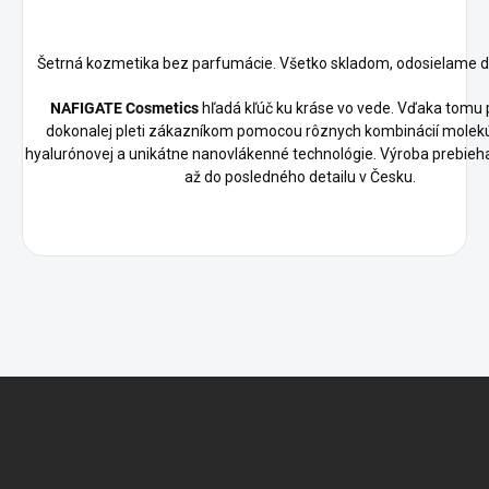
Šetrná kozmetika bez parfumácie. Všetko skladom, odosielame d
NAFIGATE Cosmetics
hľadá kľúč ku kráse vo vede. Vďaka tomu p
dokonalej pleti zákazníkom pomocou rôznych kombinácií molekú
hyalurónovej a unikátne nanovlákenné technológie. Výroba prebieh
až do posledného detailu v Česku.
Z
á
p
ä
t