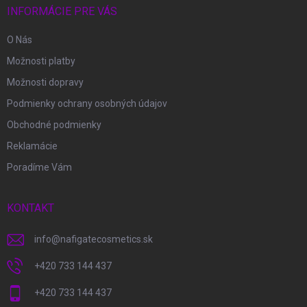
i
INFORMÁCIE PRE VÁS
e
O Nás
Možnosti platby
Možnosti dopravy
Podmienky ochrany osobných údajov
Obchodné podmienky
Reklamácie
Poradíme Vám
KONTAKT
info
@
nafigatecosmetics.sk
+420 733 144 437
+420 733 144 437