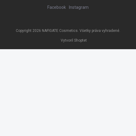
Facebook
Instagram
Copyright 2026
NAFIGATE Cosmetics
. Všetky práva vyhradené.
Vytvoril Shoptet